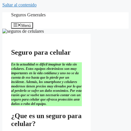
Saltar al contenido
Seguros Generales
Menú
Seguro para celular
En la actualidad es difícil imaginar la vida sin
celulares. Estos equipos electrónicos son muy
importantes en la vida cotidiana y uno no se da
cuenta de eso hasta que lo pierde por un
incidente. Además, los smartphone y celulares
modernos tienen precios muy elevados por lo que
al perderlo se sufre un daño económico. Por esta
razón que se vuelve tan necesario contar con un
seguro para celular que ofrezca protección ante
daños o robo del equipo.
¿Que es un seguro para
celular?