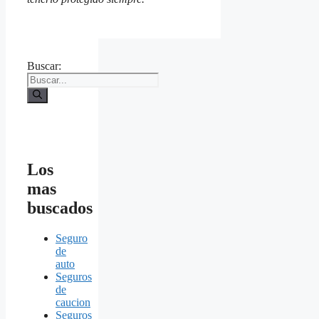
Buscar:
Los
mas
buscados
Seguro
de
auto
Seguros
de
caucion
Seguros