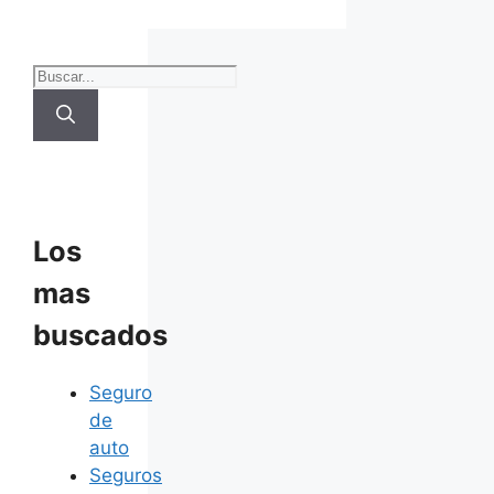
Buscar:
Los
mas
buscados
Seguro
de
auto
Seguros